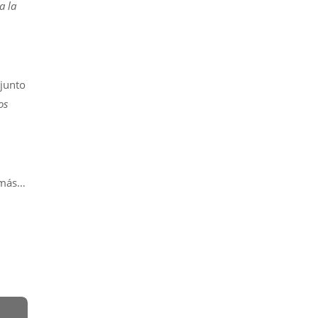
a la
 junto
os
emás…