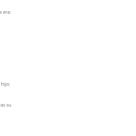
s era:
hijo;
ras su