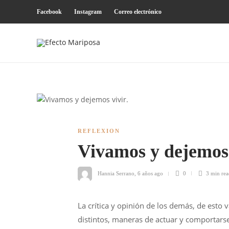
Facebook
Instagram
Correo electrónico
REFLEXION
Vivamos y dejemos 
Hannia Serrano
,
6 años ago
0
3 min
rea
La crítica y opinión de los demás, de esto
distintos, maneras de actuar y comportarse