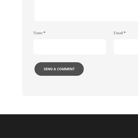
Name
*
Email
*