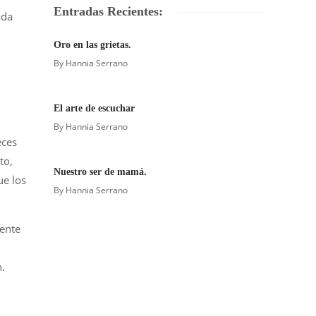
Entradas Recientes:
ada
Oro en las grietas.
By
Hannia Serrano
El arte de escuchar
By
Hannia Serrano
eces
to,
Nuestro ser de mamá.
ue los
By
Hannia Serrano
ente
n.