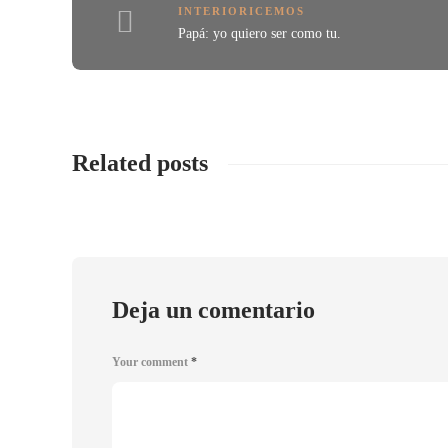
INTERIORICEMOS
Papá: yo quiero ser como tu.
Related posts
Deja un comentario
Your comment
*