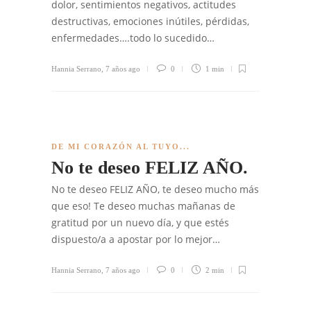
dolor, sentimientos negativos, actitudes
destructivas, emociones inútiles, pérdidas,
enfermedades….todo lo sucedido…
Hannia Serrano
,
7 años ago
0
1 min
DE MI CORAZÓN AL TUYO...
No te deseo FELIZ AÑO.
No te deseo FELIZ AÑO, te deseo mucho más
que eso! Te deseo muchas mañanas de
gratitud por un nuevo día, y que estés
dispuesto/a a apostar por lo mejor…
Hannia Serrano
,
7 años ago
0
2 min