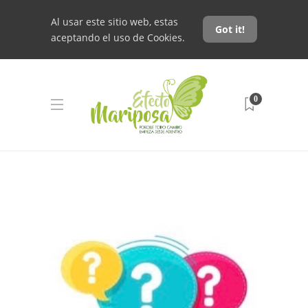
Al usar este sitio web, estas
Got it!
aceptando el uso de Cookies.
0