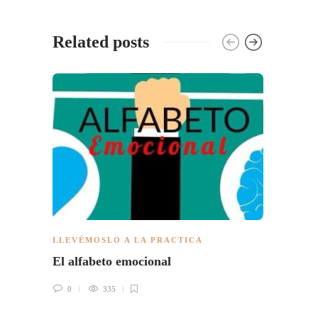
Related posts
LLEVÉMOSLO A LA PRACTICA
LLEVÉ
El alfabeto emocional
Princ
al B
0
335
0