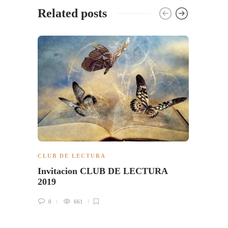
Related posts
CLUB 
Mis e
0
CLUB DE LECTURA
Invitacion CLUB DE LECTURA
2019
0
661