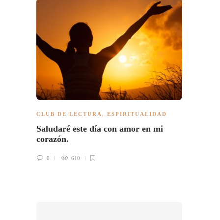
CLUB DE LECTURA
,
ESPIRITUALIDAD
CLUB 
Saludaré este día con amor en mi
Libro:
corazón.
2
0
610