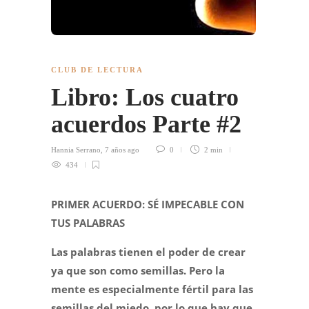
CLUB DE LECTURA
Libro: Los cuatro
acuerdos Parte #2
Hannia Serrano
,
7 años ago
0
2 min
434
PRIMER ACUERDO: SÉ IMPECABLE CON
TUS PALABRAS
Las palabras tienen el poder de crear
ya que son como semillas. Pero la
mente es especialmente fértil para las
semillas del miedo, por lo que hay que