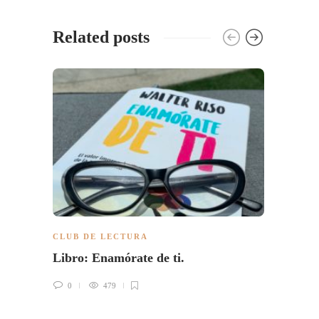
Related posts
CLUB DE LECTURA
CLUB 
Libro: Enamórate de ti.
Salud
coraz
0
479
0