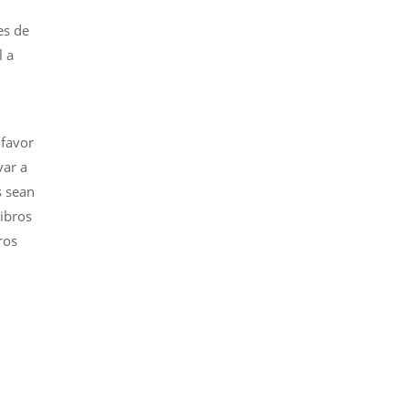
es de
l a
 favor
var a
s sean
ibros
ros