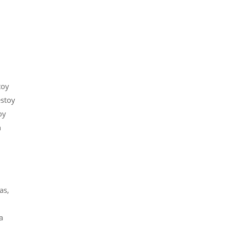
toy
estoy
oy
n
as,
a