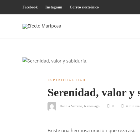
Facebook
Instagram
Correo electrónico
ESPIRITUALIDAD
Serenidad, valor y
Hannia Serrano
,
6 años ago
0
4 min
rea
Existe una hermosa oración que reza asi: