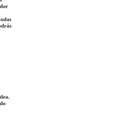
edor
todas
odrás
dea.
edo