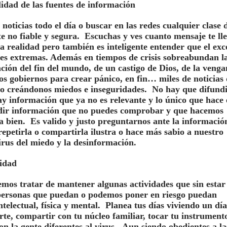
alidad de las fuentes de información
noticias todo el día o buscar en las redes cualquier clase 
e no fiable y segura. Escuchas y ves cuanto mensaje te ll
la realidad pero también es inteligente entender que el exc
ales extremas. Además en tiempos de crisis sobreabundan l
ación del fin del mundo, de un castigo de Dios, de la veng
os gobiernos para crear pánico, en fin… miles de noticias
o creándonos miedos e inseguridades. No hay que difund
y información que ya no es relevante y lo único que hace 
dir información que no puedes comprobar y que hacemos
da bien. Es valido y justo preguntarnos ante la informació
repetirla o compartirla ilustra o hace más sabio a nuestro
virus del miedo y la desinformación.
idad
mos tratar de mantener algunas actividades que sin estar
 personas que puedan o podemos poner en riesgo puedan
electual, física y mental. Planea tus días viviendo un día
rte, compartir con tu núcleo familiar, tocar tu instrument
on la gente diferentes al virus. Aun siendo obedientes a la