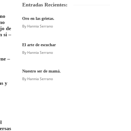
Entradas Recientes:
omo
Oro en las grietas.
mo
By
Hannia Serrano
jo de
 si –
El arte de escuchar
By
Hannia Serrano
ene –
Nuestro ser de mamá.
By
Hannia Serrano
as y
l
versas