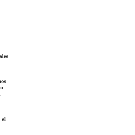
ales
nos
no
a
 el