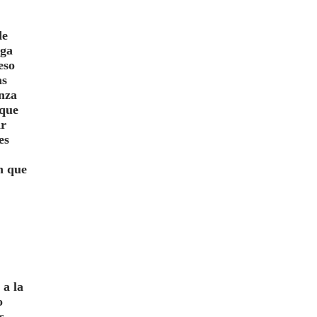
de
ega
eso
as
anza
 que
ir
es
n que
 a la
o
s