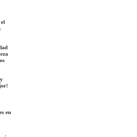
el
a
idad
meza
os
 y
jor!
es en