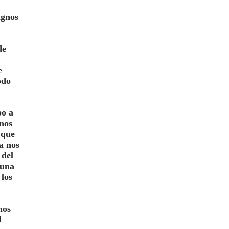
ignos
de
e
odo
po a
onos
 que
a
nos
 del
 una
 los
mos
l