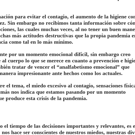
ción para evitar el contagio, el aumento de la higiene c
vez. Sin embargo no recibimos tanta información sobre có
ciones, las cuales muchas veces, al no tener un buen mane
chas más actitudes destructivas que la propia pandemia en
ancia como tal en lo más mínimo.
nte por un momento emocional difícil, sin embargo creo
 al cuerpo lo que se merece en cuanto a prevención e higi
mbién tratar de vencer el “analfabetismo emocional” que
manera impresionante ante hechos como los actuales.
e el tema, el miedo excesivo al contagio, sensaciones físic
o más nos indica que estamos pasando por un momento
que produce esta crisis de la pandemia.
 el tiempo de las decisiones importantes y relevantes, es e
a, nos hace ser conscientes de nuestros miedos, nuestras di