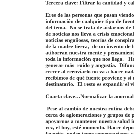
Tercera clave: Filtrar la cantidad y c
Eres de las personas que pasan viendo 
información de cualquier tipo de fuent
del tema. No se trata de aislarnos de 
de noticias nos lleva a crisis emocion
noticias engañosas, teorías de conspir
de la madre tierra, de un invento de l
atiborran nuestra mente y pensamient
toda la información que nos llega. Ha
generar más ruido y angustia. Difun
crecer al reenviarlo no va a hacer na
recibimos de qué fuente proviene y si 
destinatario. El resto es expandir el 
Cuarta clave…Normalizar la anormal
Pese al cambio de nuestra rutina debe
cerca de aglomeraciones y grupos de
apoyarnos a mantener nuestra salud int
vez, el hoy, esté momento. Hacer depo
favorito, poder tener conversaciones c