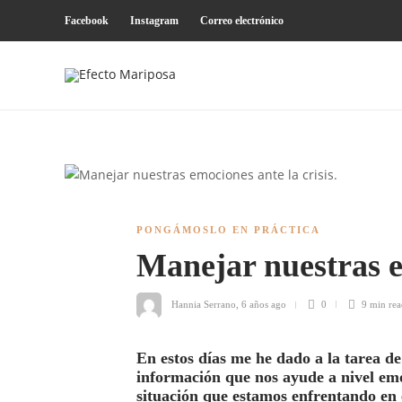
Facebook
Instagram
Correo electrónico
PONGÁMOSLO EN PRÁCTICA
Manejar nuestras e
Hannia Serrano
,
6 años ago
0
9 min
rea
En estos
días
me he dado a la tarea de 
información que nos ayude a nivel emo
situación que estamos enfrentando en