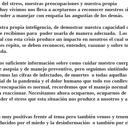
 del stress, nuestras preocupaciones y nuestra propia
 hoy vivimos nos lleva a aceptarnos a reconocer nuestros s
render a manejar con empatía las angustias de los demás.
estra propia inteligencia, de demostrar nuestra capacidad 
que recibimos para poder usarla de manera adecuada. Los
l con esta crisis produce un impacto en nosotros el cual s
les repito, se deben reconocer, entender, razonar y sobre t
ada.
os suficiente información sobre como cuidar nuestro cuer
de asepsia y de manejo preventivo, pero seguimos sintiénd
os las cifras de infectados, de muertes o todas aquellas
ial de la pandemia y el dolor humano que todo eso
conllev
preocupación es normal, recordemos que el manejo normal
 a reaccionar. Necesitamos ahora ocuparnos, ocuparnos de
r el stress que esta situación nos produce a nosotros y a
s muy positivas frente al tema pero también vemos y tene
ducidos por el miedo y la desinformación o también por e