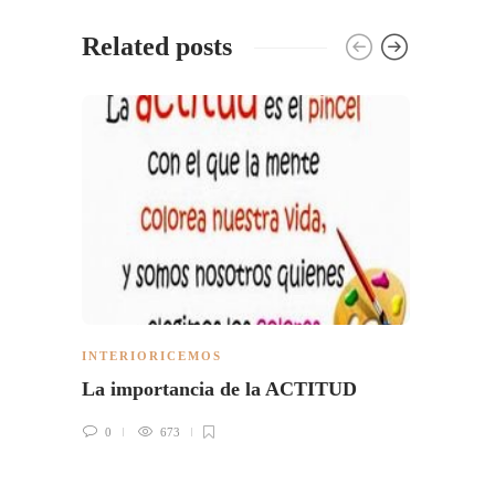
Related posts
FRASE
INTERIORICEMOS
INTER
La importancia de la ACTITUD
Nuest
0
673
0