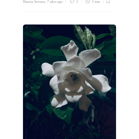
Hannia Serrano
,
7 años ago
2
2 min