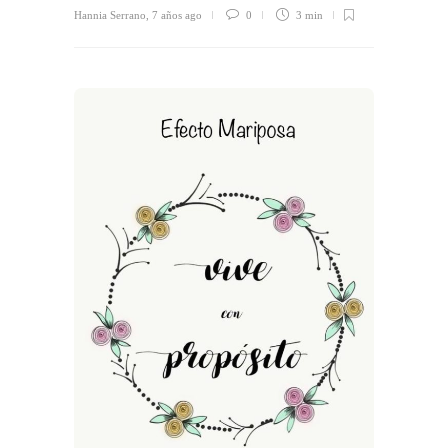
Hannia Serrano
,
7 años ago
0
3 min