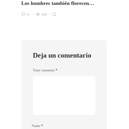
Los hombres también florecen…
No en
0
324
0
Deja un comentario
Your comment
*
Name
*