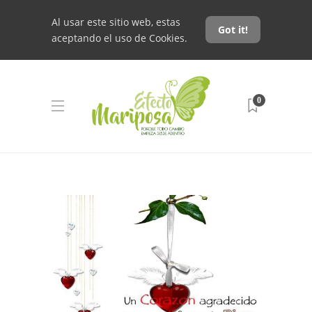
Al usar este sitio web, estas
Got it!
aceptando el uso de Cookies.
0