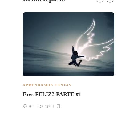
PONGÁ
APRENDAMOS JUNTAS
PSICO
Eres FELIZ? PARTE #1
LAS 
0
427
0