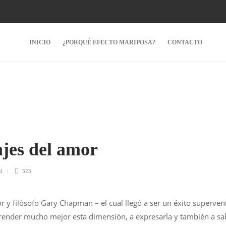
INICIO
¿PORQUÉ EFECTO MARIPOSA?
CONTACTO
ajes del amor
d
323
tor y filósofo Gary Chapman – el cual llegó a ser un éxito superven
render mucho mejor esta dimensión, a expresarla y también a sa