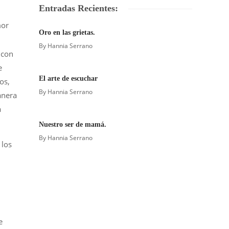
Entradas Recientes:
Oro en las grietas.
By
Hannia Serrano
 con
e
El arte de escuchar
os,
By
Hannia Serrano
anera
a
Nuestro ser de mamá.
By
Hannia Serrano
 los
e