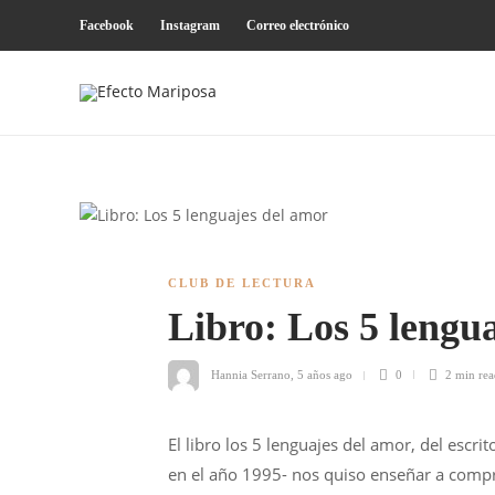
Facebook
Instagram
Correo electrónico
CLUB DE LECTURA
Libro: Los 5 lengu
Hannia Serrano
,
5 años ago
0
2 min
rea
El libro los 5 lenguajes del amor, del escri
en el año 1995- nos quiso enseñar a comp