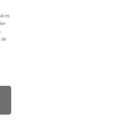
ál es
der
n
, de